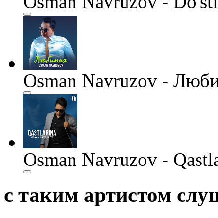
Osman Navruzov - Do'st
Osman Navruzov - Люб
Osman Navruzov - Qastla
с таким артистом сл